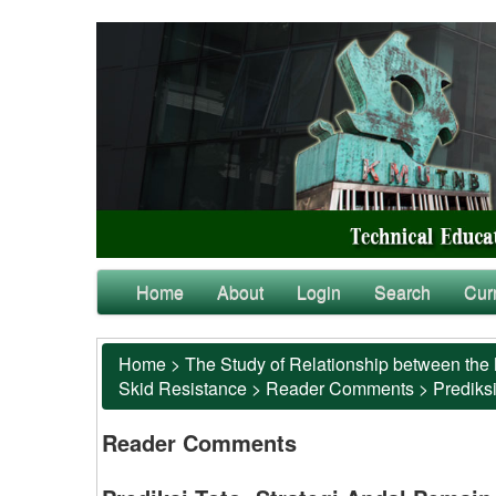
Home
About
Login
Search
Cur
Home
>
The Study of Relationship between the 
Skid Resistance
>
Reader Comments
>
Prediks
Reader Comments