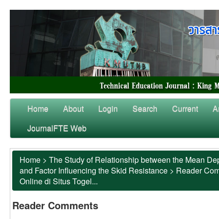
Home
About
Login
Search
Current
A
JournalFTE Web
Home
>
The Study of Relationship between the Mean Dep
and Factor Influencing the Skid Resistance
>
Reader Co
Online di Situs Togel...
Reader Comments