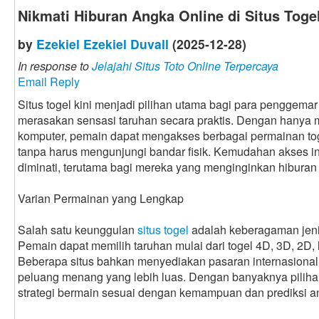
Nikmati Hiburan Angka Online di Situs Toge
by
Ezekiel Ezekiel Duvall
(2025-12-28)
In response to
Jelajahi Situs Toto Online Terpercaya
Email Reply
Situs togel kini menjadi pilihan utama bagi para penggema
merasakan sensasi taruhan secara praktis. Dengan hanya
komputer, pemain dapat mengakses berbagai permainan tog
tanpa harus mengunjungi bandar fisik. Kemudahan akses in
diminati, terutama bagi mereka yang menginginkan hiburan di
Varian Permainan yang Lengkap
Salah satu keunggulan
situs togel
adalah keberagaman jeni
Pemain dapat memilih taruhan mulai dari togel 4D, 3D, 2D,
Beberapa situs bahkan menyediakan pasaran internasional
peluang menang yang lebih luas. Dengan banyaknya piliha
strategi bermain sesuai dengan kemampuan dan prediksi an