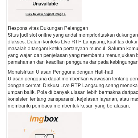
Responsivitas Dukungan Pelanggan
Situs judi slot online yang andal memprioritaskan dukung
diakses. Dalam konteks Live RTP Langsung, kualitas du
masalah ditangani ketika pertanyaan muncul. Saluran komu
yang wajar, dan penjelasan yang membantu menunjukkan 
pemahaman dan keadilan pengguna daripada kebingungan
Menafsirkan Ulasan Pengguna dengan Hati-hati
Ulasan pengguna dapat memberikan wawasan tentang penga
dengan cermat. Diskusi Live RTP Langsung sering menek
umpan balik. Pola di banyak ulasan lebih bermakna darip
konsisten tentang transparansi, kejelasan layanan, atau m
membantu pembaca membentuk kesan yang beralasan.