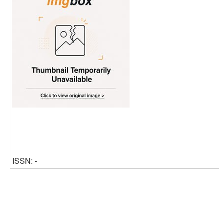
ISSN: -