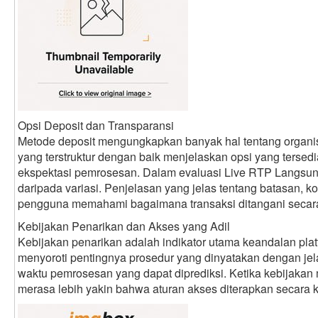
Opsi Deposit dan Transparansi
Metode deposit mengungkapkan banyak hal tentang organisasi
yang terstruktur dengan baik menjelaskan opsi yang terse
ekspektasi pemrosesan. Dalam evaluasi Live RTP Langsung,
daripada variasi. Penjelasan yang jelas tentang batasan, 
pengguna memahami bagaimana transaksi ditangani secar
Kebijakan Penarikan dan Akses yang Adil
Kebijakan penarikan adalah indikator utama keandalan plat
menyoroti pentingnya prosedur yang dinyatakan dengan jelas
waktu pemrosesan yang dapat diprediksi. Ketika kebijaka
merasa lebih yakin bahwa aturan akses diterapkan secara k