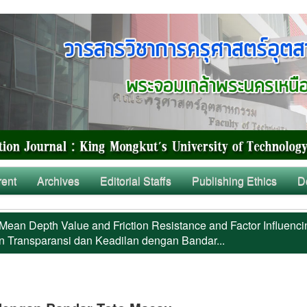
rent
Archives
Editorial Staffs
Publishing Ethics
D
Mean Depth Value and Friction Resistance and Factor Influenci
 Transparansi dan Keadilan dengan Bandar...