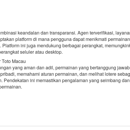
mbinasi keandalan dan transparansi. Agen terverifikasi, layana
ciptakan platform di mana pengguna dapat menikmati permainan 
n. Platform ini juga mendukung berbagai perangkat, memungkin
erangkat seluler atau desktop.
r Toto Macau
ngan yang aman dan adil, permainan yang bertanggung jawab
pribadi, memahami aturan permainan, dan melihat lotere sebag
in. Pendekatan ini memastikan pengalaman yang seimbang dan
permainan.