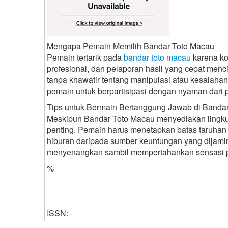
Mengapa Pemain Memilih Bandar Toto Macau
Pemain tertarik pada
bandar toto macau
karena ko
profesional, dan pelaporan hasil yang cepat men
tanpa khawatir tentang manipulasi atau kesalaha
pemain untuk berpartisipasi dengan nyaman dari p
Tips untuk Bermain Bertanggung Jawab di Banda
Meskipun Bandar Toto Macau menyediakan lingku
penting. Pemain harus menetapkan batas taruhan 
hiburan daripada sumber keuntungan yang dijam
menyenangkan sambil mempertahankan sensasi 
%
ISSN: -