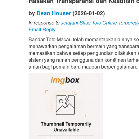
Rasakan Transparansi dan Keadilan 
by
Dean Houser
(2026-01-02)
In response to
Jelajahi Situs Toto Online Terperca
Email Reply
Bandar Toto Macau telah memantapkan dirinya seb
menawarkan pengalaman bermain yang transparan da
memastikan bahwa setiap pengundian dilakukan s
sistem yang ramah pengguna dan komitmen terhad
aman bagi pemain baru maupun berpengalaman.