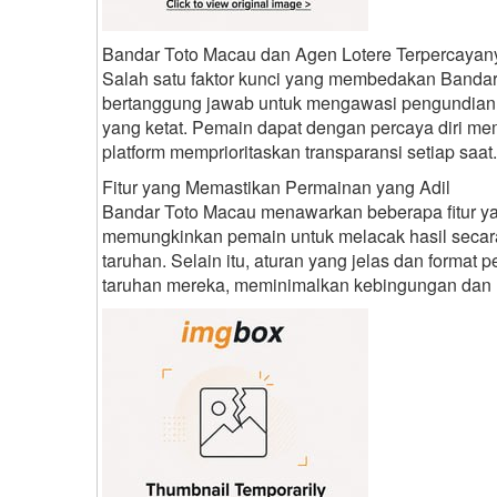
Bandar Toto Macau dan Agen Lotere Terpercayan
Salah satu faktor kunci yang membedakan Bandar
bertanggung jawab untuk mengawasi pengundian 
yang ketat. Pemain dapat dengan percaya diri me
platform memprioritaskan transparansi setiap saat.
Fitur yang Memastikan Permainan yang Adil
Bandar Toto Macau menawarkan beberapa fitur yan
memungkinkan pemain untuk melacak hasil secara
taruhan. Selain itu, aturan yang jelas dan form
taruhan mereka, meminimalkan kebingungan dan