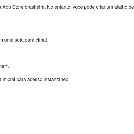
 App Store brasileira. No entanto, você pode criar um atalho de
m uma seta para cima).
nar".
 inicial para acesso instantâneo.