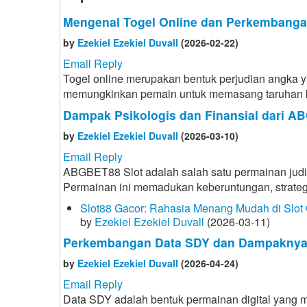
Mengenal Togel Online dan Perkembanga
by
Ezekiel Ezekiel Duvall
(2026-02-22)
Email Reply
Togel online merupakan bentuk perjudian angka yan
memungkinkan pemain untuk memasang taruhan ka
Dampak Psikologis dan Finansial dari A
by
Ezekiel Ezekiel Duvall
(2026-03-10)
Email Reply
ABGBET88 Slot adalah salah satu permainan judi
Permainan ini memadukan keberuntungan, strategi
Slot88 Gacor: Rahasia Menang Mudah di Slot 
by
Ezekiel Ezekiel Duvall
(2026-03-11)
Perkembangan Data SDY dan Dampaknya 
by
Ezekiel Ezekiel Duvall
(2026-04-24)
Email Reply
Data SDY adalah bentuk permainan digital yang me