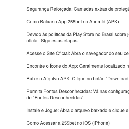
Segurança Reforçada: Camadas extras de proteção
Como Baixar o App 255bet no Android (APK)
Devido às políticas da Play Store no Brasil sobre
oficial. Siga estas etapas:
Acesse o Site Oficial: Abra o navegador do seu cel
Encontre o Ícone do App: Geralmente localizado n
Baixe o Arquivo APK: Clique no botão "Download 
Permita Fontes Desconhecidas: Vá nas configuraçõ
de "Fontes Desconhecidas".
Instale e Jogue: Abra o arquivo baixado e clique e
Como Acessar a 255bet no iOS (iPhone)