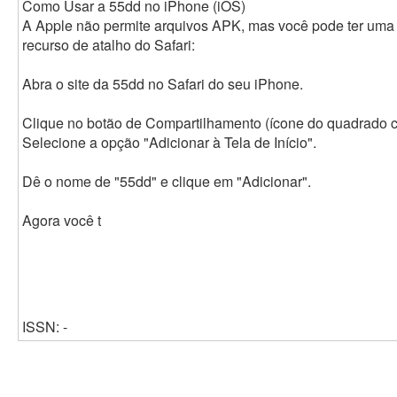
Como Usar a 55dd no iPhone (iOS)
A Apple não permite arquivos APK, mas você pode ter uma 
recurso de atalho do Safari:
Abra o site da 55dd no Safari do seu iPhone.
Clique no botão de Compartilhamento (ícone do quadrado 
Selecione a opção "Adicionar à Tela de Início".
Dê o nome de "55dd" e clique em "Adicionar".
Agora você t
ISSN: -