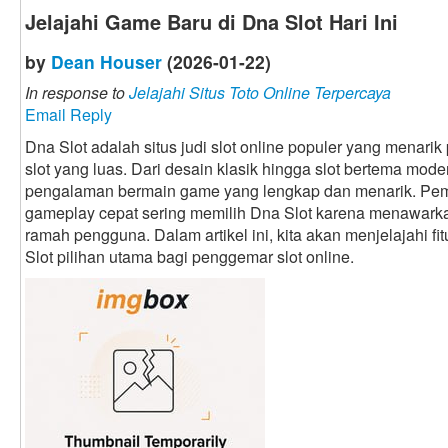
Jelajahi Game Baru di Dna Slot Hari Ini
by
Dean Houser
(2026-01-22)
In response to
Jelajahi Situs Toto Online Terpercaya
Email Reply
Dna Slot adalah situs judi slot online populer yang menar
slot yang luas. Dari desain klasik hingga slot bertema mod
pengalaman bermain game yang lengkap dan menarik. Pem
gameplay cepat sering memilih Dna Slot karena menawarka
ramah pengguna. Dalam artikel ini, kita akan menjelajahi fi
Slot pilihan utama bagi penggemar slot online.