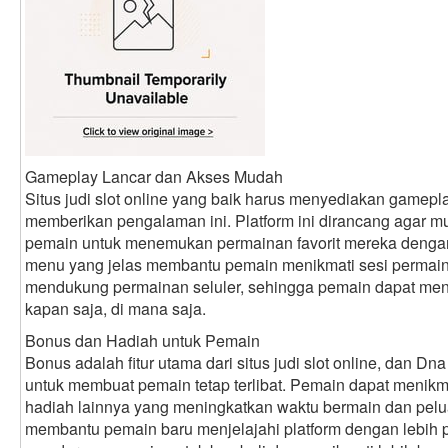
Gameplay Lancar dan Akses Mudah
Situs judi slot online yang baik harus menyediakan gamepl
memberikan pengalaman ini. Platform ini dirancang agar 
pemain untuk menemukan permainan favorit mereka dengan
menu yang jelas membantu pemain menikmati sesi permain
mendukung permainan seluler, sehingga pemain dapat meni
kapan saja, di mana saja.
Bonus dan Hadiah untuk Pemain
Bonus adalah fitur utama dari situs judi slot online, dan 
untuk membuat pemain tetap terlibat. Pemain dapat menikmat
hadiah lainnya yang meningkatkan waktu bermain dan pelu
membantu pemain baru menjelajahi platform dengan lebih p