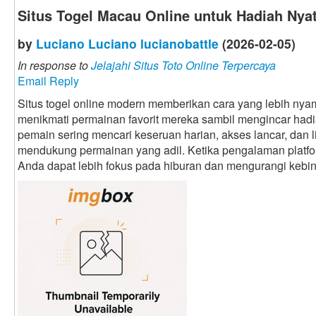
Situs Togel Macau Online untuk Hadiah Nyat
by
Luciano Luciano lucianobattle
(2026-02-05)
In response to
Jelajahi Situs Toto Online Terpercaya
Email Reply
Situs togel online modern memberikan cara yang lebih nya
menikmati permainan favorit mereka sambil mengincar had
pemain sering mencari keseruan harian, akses lancar, dan
mendukung permainan yang adil. Ketika pengalaman platf
Anda dapat lebih fokus pada hiburan dan mengurangi kebi