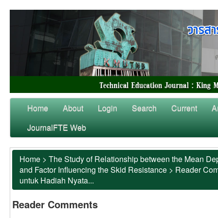
Home
About
Login
Search
Current
A
JournalFTE Web
Home
>
The Study of Relationship between the Mean Dep
and Factor Influencing the Skid Resistance
>
Reader Co
untuk Hadiah Nyata...
Reader Comments