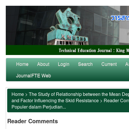
Home
About
Login
Search
Current
A
JournalFTE Web
Home
>
The Study of Relationship between the Mean Dep
and Factor Influencing the Skid Resistance
>
Reader Co
Populer dalam Perjudian...
Reader Comments