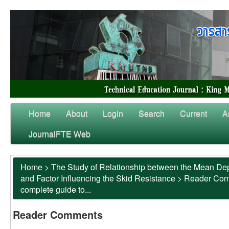
Home
About
Login
Search
Current
A
JournalFTE Web
Home
>
The Study of Relationship between the Mean Dep
and Factor Influencing the Skid Resistance
>
Reader Co
complete guide to...
Reader Comments