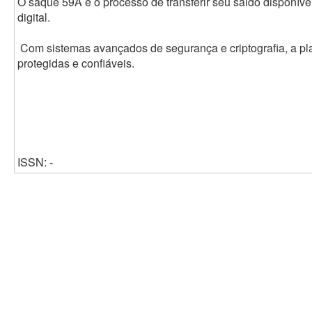
O saque 59A é o processo de transferir seu saldo disponível
digital.
Com sistemas avançados de segurança e criptografia, a pla
protegidas e confiáveis.
ISSN: -