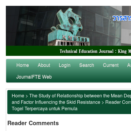
Home
About
Login
Search
Current
A
JournalFTE Web
Home
>
The Study of Relationship between the Mean Dep
and Factor Influencing the Skid Resistance
>
Reader Co
Togel Terpercaya untuk Pemula
Reader Comments