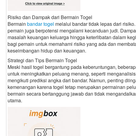
Risiko dan Dampak dari Bermain Togel
Bermain
bandar togel
melalui bandar tidak lepas dari risiko
pemain juga berpotensi mengalami kecanduan judi. Dampak 
masalah keuangan keluarga hingga keterlibatan dalam kegiat
bagi pemain untuk memahami risiko yang ada dan membatas
keseimbangan hidup dan keuangan.
Strategi dan Tips Bermain Togel
Meski hasil togel bergantung pada keberuntungan, beberap
untuk meningkatkan peluang menang, seperti menganalisis
mengikuti prediksi angka dari bandar. Namun, penting diing
kemenangan karena togel tetap merupakan permainan pelua
bermain secara bertanggung jawab dan tidak mengandalka
utama.