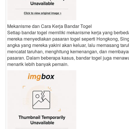
Mekanisme dan Cara Kerja Bandar Togel
Setiap bandar togel memiliki mekanisme kerja yang berbe
mereka menyediakan pasaran togel seperti Hongkong, Sin
angka yang mereka yakini akan keluar, lalu memasang tar
mencatat taruhan, menghitung kemenangan, dan membayar 
pasaran. Dalam beberapa kasus, bandar togel juga menaw
menarik lebih banyak pemain.