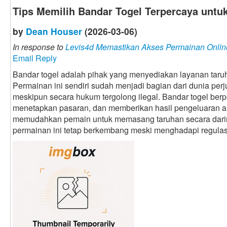
Tips Memilih Bandar Togel Terpercaya untu
by
Dean Houser
(2026-03-06)
In response to
Levis4d Memastikan Akses Permainan Onli
Email Reply
Bandar togel adalah pihak yang menyediakan layanan taru
Permainan ini sendiri sudah menjadi bagian dari dunia perj
meskipun secara hukum tergolong ilegal. Bandar togel berp
menetapkan pasaran, dan memberikan hasil pengeluaran a
memudahkan pemain untuk memasang taruhan secara dari
permainan ini tetap berkembang meski menghadapi regulasi