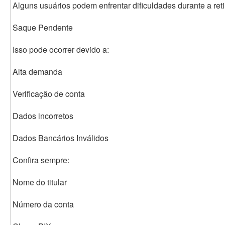
Alguns usuários podem enfrentar dificuldades durante a reti
Saque Pendente
Isso pode ocorrer devido a:
Alta demanda
Verificação de conta
Dados incorretos
Dados Bancários Inválidos
Confira sempre:
Nome do titular
Número da conta