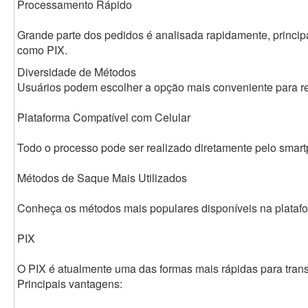
Processamento Rápido
Grande parte dos pedidos é analisada rapidamente, princi
como PIX.
Diversidade de Métodos
Usuários podem escolher a opção mais conveniente para re
Plataforma Compatível com Celular
Todo o processo pode ser realizado diretamente pelo smar
Métodos de Saque Mais Utilizados
Conheça os métodos mais populares disponíveis na plataf
PIX
O PIX é atualmente uma das formas mais rápidas para transf
Principais vantagens: