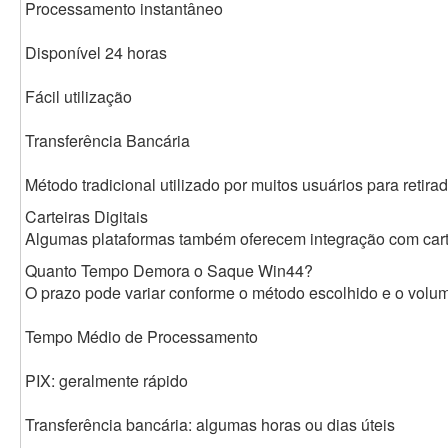
Processamento instantâneo
Disponível 24 horas
Fácil utilização
Transferência Bancária
Método tradicional utilizado por muitos usuários para retira
Carteiras Digitais
Algumas plataformas também oferecem integração com carte
Quanto Tempo Demora o Saque Win44?
O prazo pode variar conforme o método escolhido e o volum
Tempo Médio de Processamento
PIX: geralmente rápido
Transferência bancária: algumas horas ou dias úteis