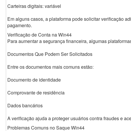
Carteiras digitais: variável
Em alguns casos, a plataforma pode solicitar verificação ad
pagamento.
Verificação de Conta na Win44
Para aumentar a segurança financeira, algumas plataformas 
Documentos Que Podem Ser Solicitados
Entre os documentos mais comuns estão:
Documento de identidade
Comprovante de residência
Dados bancários
A verificação ajuda a proteger usuários contra fraudes e ac
Problemas Comuns no Saque Win44