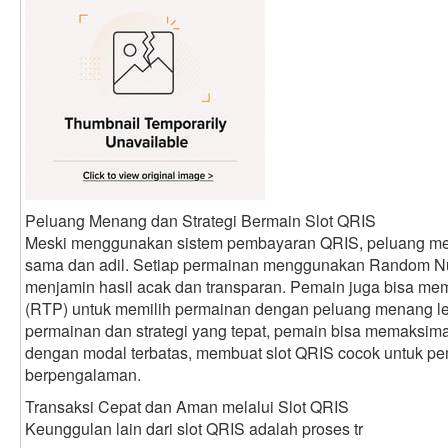
Peluang Menang dan Strategi Bermain Slot QRIS
Meski menggunakan sistem pembayaran QRIS, peluang men
sama dan adil. Setiap permainan menggunakan Random N
menjamin hasil acak dan transparan. Pemain juga bisa mem
(RTP) untuk memilih permainan dengan peluang menang le
permainan dan strategi yang tepat, pemain bisa memaksi
dengan modal terbatas, membuat slot QRIS cocok untuk 
berpengalaman.
Transaksi Cepat dan Aman melalui Slot QRIS
Keunggulan lain dari slot QRIS adalah proses tr