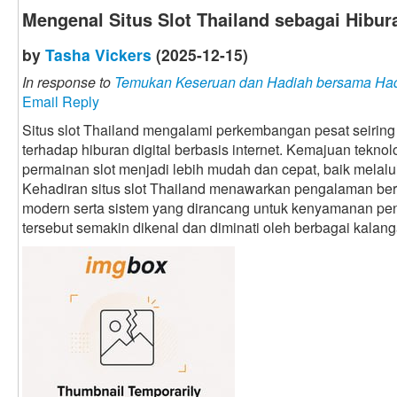
Mengenal Situs Slot Thailand sebagai Hibura
by
Tasha Vickers
(2025-12-15)
In response to
Temukan Keseruan dan Hadiah bersama Had
Email Reply
Situs slot Thailand mengalami perkembangan pesat seirin
terhadap hiburan digital berbasis internet. Kemajuan tekn
permainan slot menjadi lebih mudah dan cepat, baik melal
Kehadiran situs slot Thailand menawarkan pengalaman ber
modern serta sistem yang dirancang untuk kenyamanan pen
tersebut semakin dikenal dan diminati oleh berbagai kalan