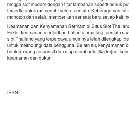
hingga slot modern dengan fitur tambahan seperti bonus p
tersedia untuk memenuhi selera pemain. Keberagaman ini
monoton dan selalu memberikan sensasi baru setiap kali 
Keamanan dan Kenyamanan Bermain di Situs Slot Thailan
Faktor keamanan menjadi perhatian utama bagi pemain saat
slot Thailand yang terpercaya umumnya telah dilengkapi 
untuk melindungi data pengguna. Selain itu, kenyamanan b
bantuan yang responsif dan siap membantu jika terjadi ke
keamanan dan dukun
ISSN: -