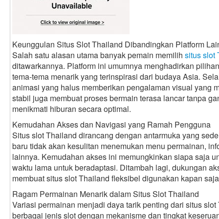
Keunggulan Situs Slot Thailand Dibandingkan Platform Lai
Salah satu alasan utama banyak pemain memilih
situs slot
ditawarkannya. Platform ini umumnya menghadirkan pilihan
tema-tema menarik yang terinspirasi dari budaya Asia. Selain
animasi yang halus memberikan pengalaman visual yang 
stabil juga membuat proses bermain terasa lancar tanpa g
menikmati hiburan secara optimal.
Kemudahan Akses dan Navigasi yang Ramah Pengguna
Situs slot Thailand dirancang dengan antarmuka yang se
baru tidak akan kesulitan menemukan menu permainan, inf
lainnya. Kemudahan akses ini memungkinkan siapa saja un
waktu lama untuk beradaptasi. Ditambah lagi, dukungan ak
membuat situs slot Thailand fleksibel digunakan kapan saja
Ragam Permainan Menarik dalam Situs Slot Thailand
Variasi permainan menjadi daya tarik penting dari situs s
berbagai jenis slot dengan mekanisme dan tingkat keseruan 