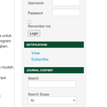
Username
Password
Remember me
a untuk
rogram
NOTIFICATIONS
gkan.
View
Subscribe
an mudah
JOURNAL CONTENT
anpa
Search
Search Scope
g