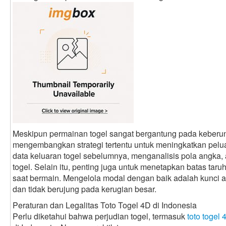
Meskipun permainan togel sangat bergantung pada keberu
mengembangkan strategi tertentu untuk meningkatkan pe
data keluaran togel sebelumnya, menganalisis pola angka, a
togel. Selain itu, penting juga untuk menetapkan batas taru
saat bermain. Mengelola modal dengan baik adalah kunci
dan tidak berujung pada kerugian besar.
Peraturan dan Legalitas Toto Togel 4D di Indonesia
Perlu diketahui bahwa perjudian togel, termasuk
toto togel 