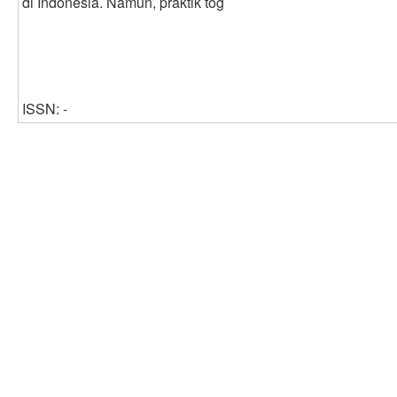
di Indonesia. Namun, praktik tog
ISSN: -