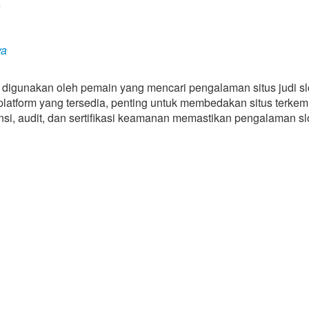
a
ya
yak digunakan oleh pemain yang mencari pengalaman situs judi sl
latform yang tersedia, penting untuk membedakan situs terkem
nsi, audit, dan sertifikasi keamanan memastikan pengalaman sl