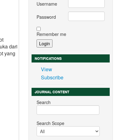
Username
Password
Remember me
ot
uka dari
ot yang
NOTIFICATIONS
View
Subscribe
JOURNAL CONTENT
Search
Search Scope