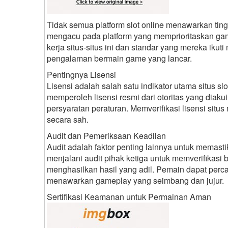
Tidak semua platform slot online menawarkan tingk
mengacu pada platform yang memprioritaskan gam
kerja situs-situs ini dan standar yang mereka ik
pengalaman bermain game yang lancar.
Pentingnya Lisensi
Lisensi adalah salah satu indikator utama situs slo
memperoleh lisensi resmi dari otoritas yang di
persyaratan peraturan. Memverifikasi lisensi sit
secara sah.
Audit dan Pemeriksaan Keadilan
Audit adalah faktor penting lainnya untuk memasti
menjalani audit pihak ketiga untuk memverifikas
menghasilkan hasil yang adil. Pemain dapat perc
menawarkan gameplay yang seimbang dan jujur.
Sertifikasi Keamanan untuk Permainan Aman