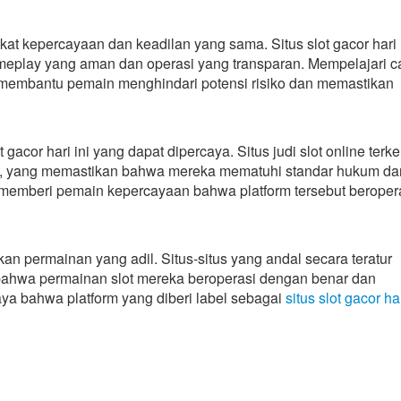
at kepercayaan dan keadilan yang sama. Situs slot gacor hari 
eplay yang aman dan operasi yang transparan. Mempelajari c
uti membantu pemain menghindari potensi risiko dan memastikan
t gacor hari ini yang dapat dipercaya. Situs judi slot online ter
akui, yang memastikan bahwa mereka mematuhi standar hukum da
us memberi pemain kepercayaan bahwa platform tersebut beroper
kan permainan yang adil. Situs-situs yang andal secara teratur
i bahwa permainan slot mereka beroperasi dengan benar dan
aya bahwa platform yang diberi label sebagai
situs slot gacor har