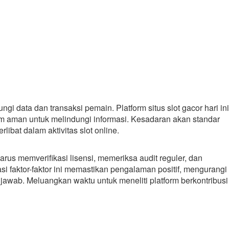
gi data dan transaksi pemain. Platform situs slot gacor hari in
m aman untuk melindungi informasi. Kesadaran akan standar
bat dalam aktivitas slot online.
harus memverifikasi lisensi, memeriksa audit reguler, dan
 faktor-faktor ini memastikan pengalaman positif, mengurangi r
awab. Meluangkan waktu untuk meneliti platform berkontribus