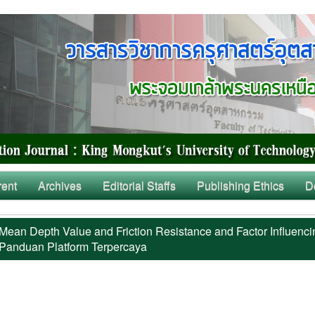
rent
Archives
Editorial Staffs
Publishing Ethics
D
Mean Depth Value and Friction Resistance and Factor Influenci
i Panduan Platform Terpercaya