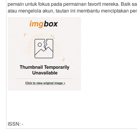
pemain untuk fokus pada permainan favorit mereka. Baik s
atau mengelola akun, tautan ini membantu menciptakan p
ISSN: -