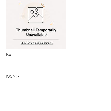
Ke
ISSN: -