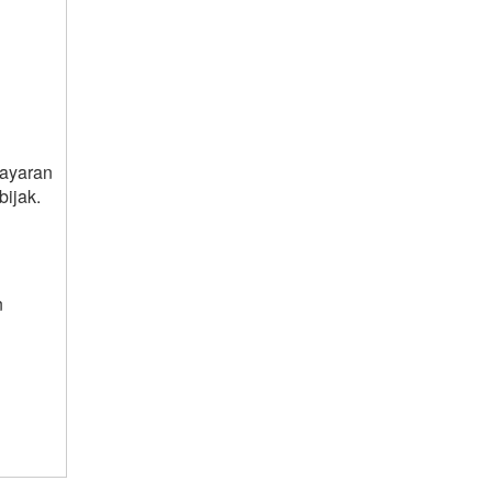
bayaran
ijak.
n