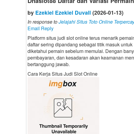
Dnaslot88 Daftar dan Variasi Permain
by
Ezekiel Ezekiel Duvall
(2026-01-13)
In response to
Jelajahi Situs Toto Online Terperca
Email Reply
Platform situs judi slot online terus menarik pe
daftar sering dipandang sebagai titik masuk untu
diketahui pemain sebelum memulai. Dengan banyakn
pembayaran, dan kesadaran akan keamanan memba
bertanggung jawab.
Cara Kerja Situs Judi Slot Online