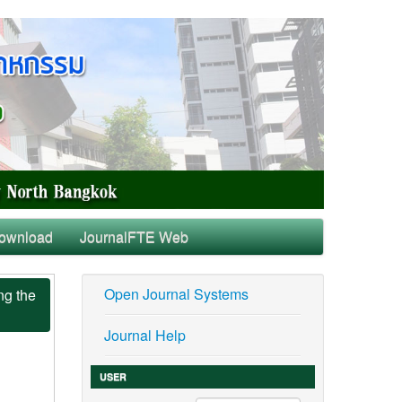
ownload
JournalFTE Web
Open Journal Systems
ng the
Journal Help
USER