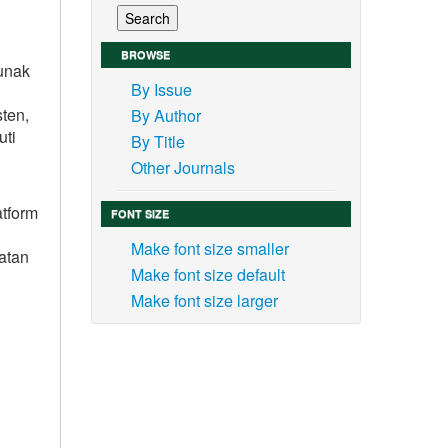
BROWSE
lunak
By Issue
ten,
By Author
uti
By Title
Other Journals
atform
FONT SIZE
Make font size smaller
atan
Make font size default
Make font size larger