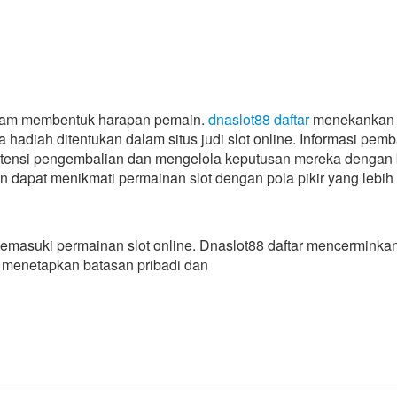
alam membentuk harapan pemain.
dnaslot88 daftar
menekankan
 hadiah ditentukan dalam situs judi slot online. Informasi pem
ensi pengembalian dan mengelola keputusan mereka dengan b
 dapat menikmati permainan slot dengan pola pikir yang lebih
masuki permainan slot online. Dnaslot88 daftar mencerminka
i menetapkan batasan pribadi dan