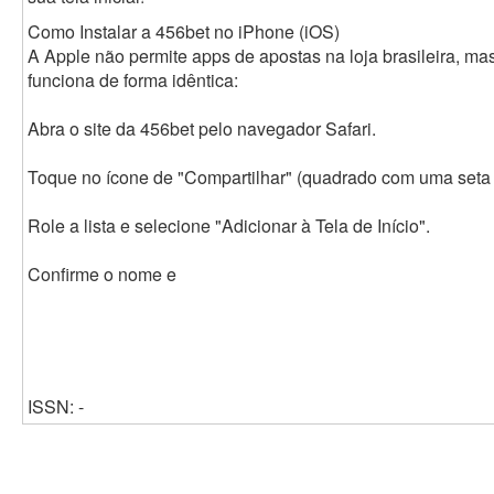
Como Instalar a 456bet no iPhone (iOS)
A Apple não permite apps de apostas na loja brasileira, m
funciona de forma idêntica:
Abra o site da 456bet pelo navegador Safari.
Toque no ícone de "Compartilhar" (quadrado com uma seta pa
Role a lista e selecione "Adicionar à Tela de Início".
Confirme o nome e
ISSN: -