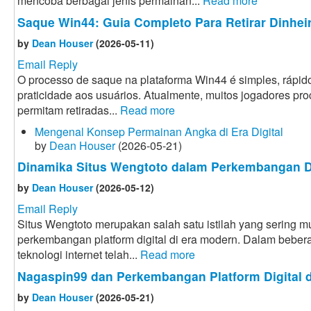
mencoba berbagai jenis permainan...
Read more
Saque Win44: Guia Completo Para Retirar Dinhe
by
Dean Houser
(2026-05-11)
Email Reply
O processo de saque na plataforma Win44 é simples, rápido
praticidade aos usuários. Atualmente, muitos jogadores pr
permitam retiradas...
Read more
Mengenal Konsep Permainan Angka di Era Digital
by
Dean Houser
(2026-05-21)
Dinamika Situs Wengtoto dalam Perkembangan D
by
Dean Houser
(2026-05-12)
Email Reply
Situs Wengtoto merupakan salah satu istilah yang serin
perkembangan platform digital di era modern. Dalam bebera
teknologi internet telah...
Read more
Nagaspin99 dan Perkembangan Platform Digital 
by
Dean Houser
(2026-05-21)