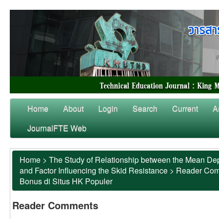
Home
About
Login
Search
Current
A
JournalFTE Web
Home
>
The Study of Relationship between the Mean Dep
and Factor Influencing the Skid Resistance
>
Reader Co
Bonus di Situs HK Populer
Reader Comments