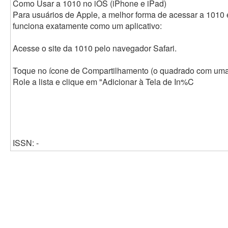
Como Usar a 1010 no iOS (iPhone e iPad)
Para usuários de Apple, a melhor forma de acessar a 1010 é
funciona exatamente como um aplicativo:
Acesse o site da 1010 pelo navegador Safari.
Toque no ícone de Compartilhamento (o quadrado com uma se
Role a lista e clique em "Adicionar à Tela de In%C
ISSN: -