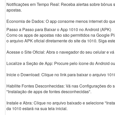
Notificações em Tempo Real: Receba alertas sobre bônus s
apostas.
Economia de Dados: O app consome menos internet do que 
Passo a Passo para Baixar o App 1010 no Android (APK)
Como os apps de apostas não são permitidos na Google Play
o arquivo APK oficial diretamente do site da 1010. Siga est
Acesse o Site Oficial: Abra o navegador do seu celular e vá p
Localize a Seção de App: Procure pelo ícone do Android ou 
Inicie o Download: Clique no link para baixar o arquivo 10
Habilite Fontes Desconhecidas: Vá nas Configurações do se
"Instalação de apps de fontes desconhecidas".
Instale e Abra: Clique no arquivo baixado e selecione "Ins
da 1010 estará na sua tela inicial.