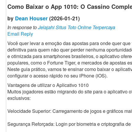
Como Baixar o App 1010: O Cassino Comple
by
Dean Houser
(2026-01-21)
In response to
Jelajahi Situs Toto Online Terpercaya
Email Reply
Você quer levar a emoção das apostas para onde quer que
definitiva para quem não quer perder nenhuma oportunidade
e otimizada para smartphones brasileiros, o aplicativo ofer
populares, como o Fortune Tiger, e mercados de apostas esp
Neste guia prático, vamos te ensinar como baixar o aplicat
configurar o acesso rápido no seu iPhone (iOS).
Vantagens de utilizar o Aplicativo 1010
Muitos jogadores estão migrando do site para o aplicativo o
exclusivos:
Velocidade Superior: Carregamento de jogos e gráficos ma
Segurança Reforçada: Login por biometria e criptografia de