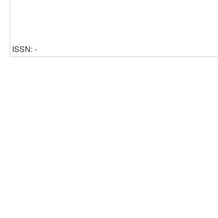
ISSN: -