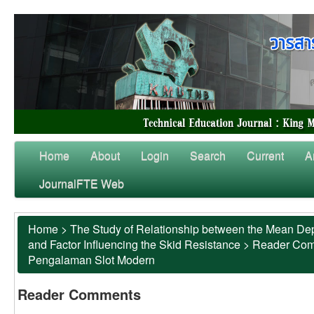
Home
About
Login
Search
Current
A
JournalFTE Web
Home
>
The Study of Relationship between the Mean Dep
and Factor Influencing the Skid Resistance
>
Reader Co
Pengalaman Slot Modern
Reader Comments