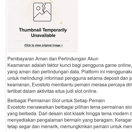
Pembayaran Aman dan Perlindungan Akun
Keamanan adalah faktor kunci bagi pengguna game online
yang aman dan perlindungan data. Platform ini mengguna
untuk melindungi informasi pengguna selama deposit dan 
keamanan, Evostoto membantu pemain merasa percaya diri
terlibat dalam aktivitas situs judi slot online.
Berbagai Permainan Slot untuk Setiap Pemain
Evostoto menawarkan berbagai pilihan tema permainan slo
yang berbeda. Dari desain slot klasik hingga tema modern da
menyediakan pengalaman bermain yang beragam. Keragam
tetap segar dan menarik, memungkinkan pemain untuk menj