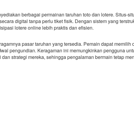
ediakan berbagai permainan taruhan toto dan lotere. Situs-situ
a digital tanpa perlu tiket fisik. Dengan sistem yang terstru
sipasi lotere online lebih praktis dan efisien.
eragamnya pasar taruhan yang tersedia. Pemain dapat memilih d
jadwal pengundian. Keragaman ini memungkinkan pengguna unt
 dan strategi mereka, sehingga pengalaman bermain tetap men