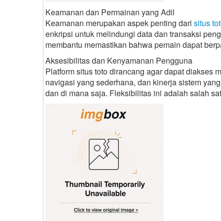
Keamanan dan Permainan yang Adil
Keamanan merupakan aspek penting dari
situs to
enkripsi untuk melindungi data dan transaksi pe
membantu memastikan bahwa pemain dapat berpart
Aksesibilitas dan Kenyamanan Pengguna
Platform situs toto dirancang agar dapat diakses 
navigasi yang sederhana, dan kinerja sistem ya
dan di mana saja. Fleksibilitas ini adalah salah 