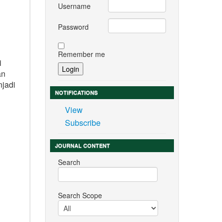
Username
Password
Remember me
i
an
njadi
NOTIFICATIONS
View
Subscribe
JOURNAL CONTENT
Search
Search Scope