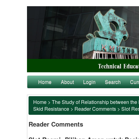
Home
About
Login
Search
Cur
Home
>
The Study of Relationship between the 
Skid Resistance
>
Reader Comments
>
Slot Re
Reader Comments