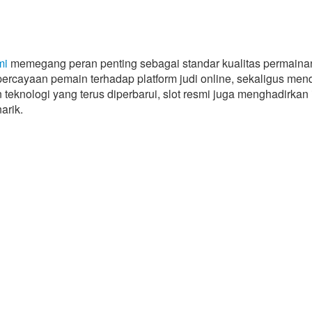
mi
memegang peran penting sebagai standar kualitas permaina
ercayaan pemain terhadap platform judi online, sekaligus men
teknologi yang terus diperbarui, slot resmi juga menghadirkan 
arik.