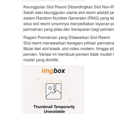
Keunggulan Slot Resmi Dibandingkan Slot Non-
Salah satu keunggulan utama slot resmi adalah 
sistem Random Number Generator (RNG) yang telah 
situs slot resmi umumnya menyediakan layanan pe
permainan yang jelas dan transparan bagi pemain
Ragam Permainan yang Ditawarkan Slot Resmi
Slot resmi menawarkan beragam pilihan permaina
Mulai dari slot klasik, slot video modern, hingga
pemain. Variasi ini membuat pemain tidak mudah
modal yang dimiliki.