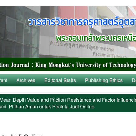
rent
Archives
Editorial Staffs
Publishing Ethics
D
Mean Depth Value and Friction Resistance and Factor Influenci
smi: Pilihan Aman untuk Pecinta Judi Online