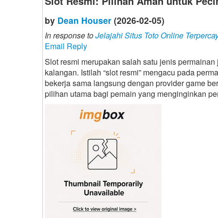
Slot Resmi: Pilihan Aman untuk Peci
by
Dean Houser
(2026-02-05)
In response to
Jelajahi Situs Toto Online Terperca
Email Reply
Slot resmi merupakan salah satu jenis permainan 
kalangan. Istilah “slot resmi” mengacu pada perma
bekerja sama langsung dengan provider game berli
pilihan utama bagi pemain yang menginginkan pe