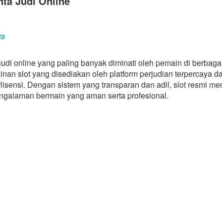
nta Judi Online
ya
judi online yang paling banyak diminati oleh pemain di berbaga
inan slot yang disediakan oleh platform perjudian terpercaya d
sensi. Dengan sistem yang transparan dan adil, slot resmi me
ngalaman bermain yang aman serta profesional.