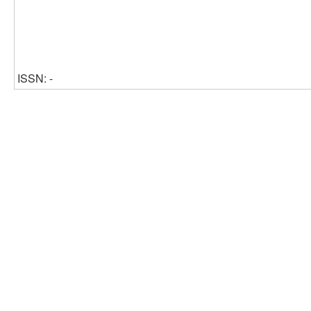
ISSN: -