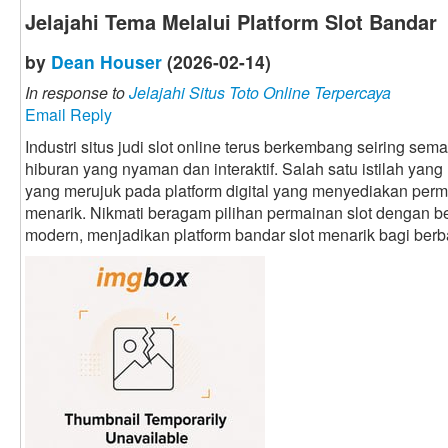
Jelajahi Tema Melalui Platform Slot Bandar
by
Dean Houser
(2026-02-14)
In response to
Jelajahi Situs Toto Online Terpercaya
Email Reply
Industri situs judi slot online terus berkembang seiring s
hiburan yang nyaman dan interaktif. Salah satu istilah yan
yang merujuk pada platform digital yang menyediakan permai
menarik. Nikmati beragam pilihan permainan slot dengan be
modern, menjadikan platform bandar slot menarik bagi berb