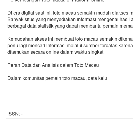
Di era digital saat ini, toto macau semakin mudah diakses m
Banyak situs yang menyediakan informasi mengenai hasil an
berbagai data statistik yang dapat membantu pemain mema
Kemudahan akses ini membuat toto macau semakin dikenal 
perlu lagi mencari informasi melalui sumber terbatas kare
ditemukan secara online dalam waktu singkat.
Peran Data dan Analisis dalam Toto Macau
Dalam komunitas pemain toto macau, data kelu
ISSN: -