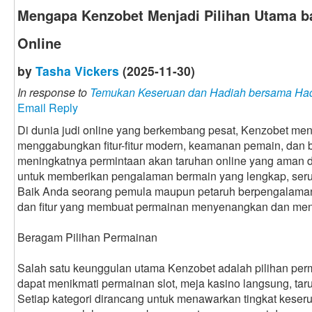
Mengapa Kenzobet Menjadi Pilihan Utama b
Online
by
Tasha Vickers
(2025-11-30)
In response to
Temukan Keseruan dan Hadiah bersama Had
Email Reply
Di dunia judi online yang berkembang pesat, Kenzobet men
menggabungkan fitur-fitur modern, keamanan pemain, dan
meningkatnya permintaan akan taruhan online yang aman d
untuk memberikan pengalaman bermain yang lengkap, seru,
Baik Anda seorang pemula maupun petaruh berpengalama
dan fitur yang membuat permainan menyenangkan dan me
Beragam Pilihan Permainan
Salah satu keunggulan utama Kenzobet adalah pilihan pe
dapat menikmati permainan slot, meja kasino langsung, tar
Setiap kategori dirancang untuk menawarkan tingkat kese