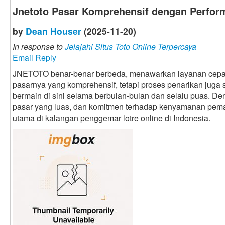
Jnetoto Pasar Komprehensif dengan Perfor
by
Dean Houser
(2025-11-20)
In response to
Jelajahi Situs Toto Online Terpercaya
Email Reply
JNETOTO benar-benar berbeda, menawarkan layanan cepat 
pasarnya yang komprehensif, tetapi proses penarikan juga s
bermain di sini selama berbulan-bulan dan selalu puas. D
pasar yang luas, dan komitmen terhadap kenyamanan pema
utama di kalangan penggemar lotre online di Indonesia.