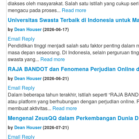
diakses oleh masyarakat. Salah satu istilah yang cukup seri
mengacu pada proses...
Read more
Universitas Swasta Terbaik di Indonesia untuk 
by
Dean Houser
(2026-06-17)
Email Reply
Pendidikan tinggi menjadi salah satu faktor penting dalam
masa depan seseorang. Di Indonesia, selain perguruan tingg
swasta yang...
Read more
RAJA BANDOT dan Fenomena Perjudian Online di 
by
Dean Houser
(2026-06-21)
Email Reply
Dalam beberapa tahun terakhir, istilah seperti “RAJA BAND
atau platform yang berhubungan dengan perjudian online. 
membuat aktivitas...
Read more
Mengenal ZeusQQ dalam Perkembangan Dunia Dig
by
Dean Houser
(2026-07-21)
Email Reply