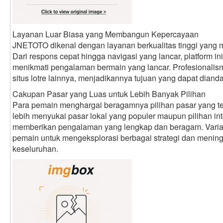
Layanan Luar Biasa yang Membangun Kepercayaan
JNETOTO dikenal dengan layanan berkualitas tinggi yan
Dari respons cepat hingga navigasi yang lancar, platform 
menikmati pengalaman bermain yang lancar. Profesionali
situs lotre lainnya, menjadikannya tujuan yang dapat dianda
Cakupan Pasar yang Luas untuk Lebih Banyak Pilihan
Para pemain menghargai beragamnya pilihan pasar yang t
lebih menyukai pasar lokal yang populer maupun pilihan int
memberikan pengalaman yang lengkap dan beragam. Varia
pemain untuk mengeksplorasi berbagai strategi dan mening
keseluruhan.