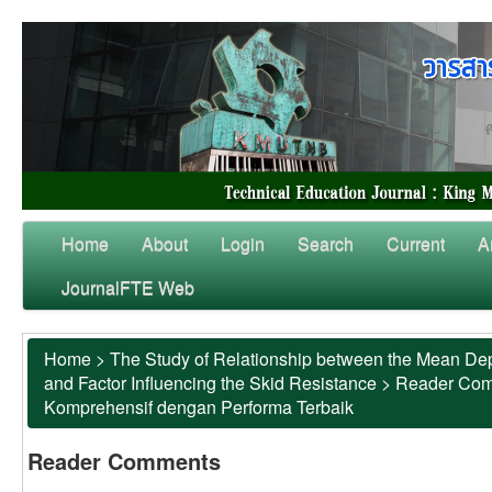
Home
About
Login
Search
Current
A
JournalFTE Web
Home
>
The Study of Relationship between the Mean Dep
and Factor Influencing the Skid Resistance
>
Reader Co
Komprehensif dengan Performa Terbaik
Reader Comments