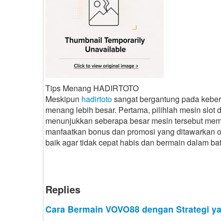
Tips Menang HADIRTOTO
Meskipun
hadirtoto
sangat bergantung pada keberu
menang lebih besar. Pertama, pilihlah mesin slot 
menunjukkan seberapa besar mesin tersebut mem
manfaatkan bonus dan promosi yang ditawarkan ol
baik agar tidak cepat habis dan bermain dalam b
Replies
Cara Bermain VOVO88 dengan Strategi yan