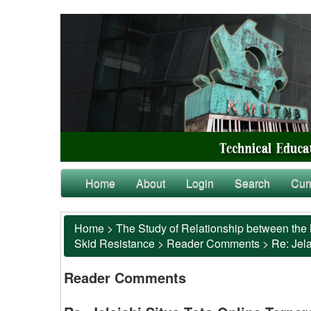
Home
About
Login
Search
Cur
Home
>
The Study of Relationship between the 
Skid Resistance
>
Reader Comments
>
Re: Jel
Reader Comments