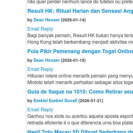
não quer perder nenhum lance do futebol ou prefer
Result HK: Ritual Harian dan Sensasi An
by
Dean Houser
(2026-01-14)
Email Reply
Bagi banyak pemain, Result HK bukan hanya tenta
Hong Kong telah berkembang menjadi aktivitas mena
Pola Pikir Pemenang dengan Togel Onlin
by
Dean Houser
(2026-01-15)
Email Reply
Hiburan lotere online menarik pemain yang menyuk
Miototo telah menarik perhatian sebagai situs to
Guia de Saque na 1010: Como Retirar se
by
Ezekiel Ezekiel Duvall
(2026-01-21)
Email Reply
Ganhou nos slots ou acertou aquela aposta espor
retirada eficiente é o que diferencia uma boa plat
Hasil Toto Macau 5D Dibuat Sederhana da