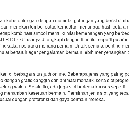
 keberuntungan dengan memutar gulungan yang berisi simbo
 dan menekan tombol putar, kemudian menunggu hasil putaran
tiap kombinasi simbol memiliki nilai kemenangan yang berbed
RTOTO biasanya dilengkapi dengan fitur-fitur seperti putaran 
 meningkatkan peluang menang pemain. Untuk pemula, penting 
ulai bertaruh agar pengalaman bermain lebih menyenangkan 
 di berbagai situs judi online. Beberapa jenis yang paling p
deo dengan grafis canggih dan animasi menarik, serta slot progre
ring waktu. Selain itu, ada juga slot bertema khusus seperti
ang menambah keseruan bermain. Pemilihan jenis slot yang tepa
uai dengan preferensi dan gaya bermain mereka.