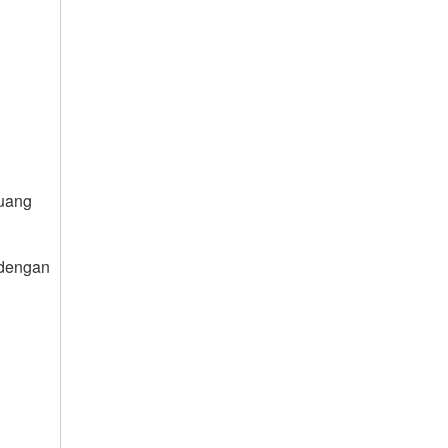
luang
 dengan