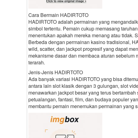
Cara Bermain HADIRTOTO
HADIRTOTO adalah permainan yang mengandalkan
simbol tertentu. Pemain cukup memasang taruhan
menentukan apakah mereka menang atau tidak. Se
Berbeda dengan permainan kasino tradisional, HADI
wild, scatter, dan jackpot progresif yang dapat
mekanisme dasar dan membaca aturan sebelum m
terarah.
Jenis-Jenis HADIRTOTO
Ada banyak variasi HADIRTOTO yang bisa ditemukan
antara lain slot klasik dengan 3 gulungan, slot vi
menawarkan jackpot besar yang terus bertambah sei
petualangan, fantasi, film, dan budaya populer y
membantu pemain menemukan permainan yang ses