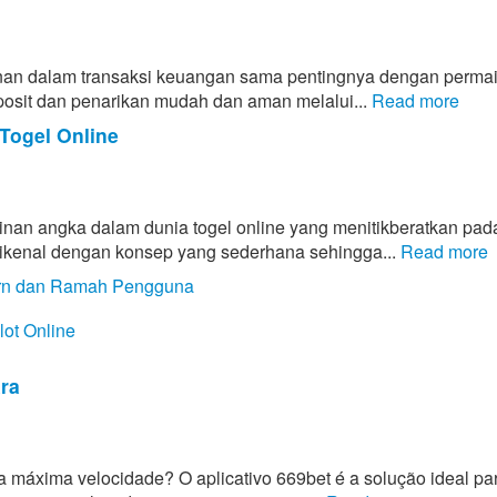
nan dalam transaksi keuangan sama pentingnya dengan permai
posit dan penarikan mudah dan aman melalui...
Read more
Togel Online
inan angka dalam dunia togel online yang menitikberatkan pad
 dikenal dengan konsep yang sederhana sehingga...
Read more
ern dan Ramah Pengguna
lot Online
ara
a máxima velocidade? O aplicativo 669bet é a solução ideal p