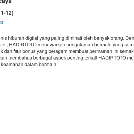
rcaya
1-12)
ya
is hiburan digital yang paling diminati oleh banyak orang. De
puter, HADIRTOTO menawarkan pengalaman bermain yang seru
rik dan fitur bonus yang beragam membuat permainan ini semak
a akan membahas berbagai aspek penting terkait HADIRTOTO mul
gga keamanan dalam bermain.