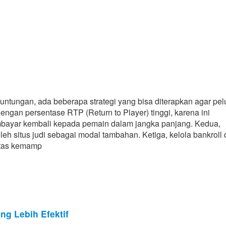
ntungan, ada beberapa strategi yang bisa diterapkan agar pe
dengan persentase RTP (Return to Player) tinggi, karena ini
bayar kembali kepada pemain dalam jangka panjang. Kedua,
eh situs judi sebagai modal tambahan. Ketiga, kelola bankroll
atas kemamp
g Lebih Efektif