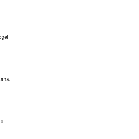
ogel
sana.
de