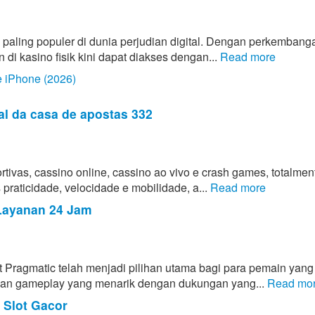
 paling populer di dunia perjudian digital. Dengan perkembang
di kasino fisik kini dapat diakses dengan...
Read more
e iPhone (2026)
ial da casa de apostas 332
tivas, cassino online, cassino ao vivo e crash games, totalmen
 praticidade, velocidade e mobilidade, a...
Read more
Layanan 24 Jam
t Pragmatic telah menjadi pilihan utama bagi para pemain yang
gkan gameplay yang menarik dengan dukungan yang...
Read mo
 Slot Gacor