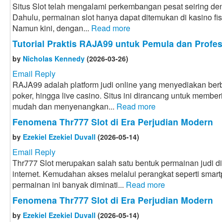
Situs Slot telah mengalami perkembangan pesat seiring den
Dahulu, permainan slot hanya dapat ditemukan di kasino f
Namun kini, dengan...
Read more
Tutorial Praktis RAJA99 untuk Pemula dan Profes
by
Nicholas Kennedy
(2026-03-26)
Email Reply
RAJA99 adalah platform judi online yang menyediakan berba
poker, hingga live casino. Situs ini dirancang untuk memb
mudah dan menyenangkan...
Read more
Fenomena Thr777 Slot di Era Perjudian Modern
by
Ezekiel Ezekiel Duvall
(2026-05-14)
Email Reply
Thr777 Slot merupakan salah satu bentuk permainan judi di
internet. Kemudahan akses melalui perangkat seperti sma
permainan ini banyak diminati...
Read more
Fenomena Thr777 Slot di Era Perjudian Modern
by
Ezekiel Ezekiel Duvall
(2026-05-14)