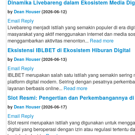
Dinamika Livebareng dalam Ekosistem Media Digi
by
Dean Houser
(2026-06-12)
Email Reply
Livebareng menjadi istilah yang semakin populer di era dig
masyarakat yang aktif menggunakan internet dan media sos
menggambarkan aktivitas menonton...
Read more
Eksistensi IBLBET di Ekosistem Hiburan Digital
by
Dean Houser
(2026-06-13)
Email Reply
IBLBET merupakan salah satu istilah yang semakin seri
platform digital modern. Seiring dengan pesatnya perkemban
layanan berbasis online...
Read more
Slot Resmi: Pengertian dan Perkembangannya di 
by
Dean Houser
(2026-06-17)
Email Reply
Slot resmi merupakan istilah yang digunakan untuk mengga
digital yang beroperasi dengan izin atau regulasi tertentu