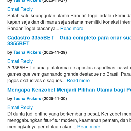
by
Tasha Vickers
(2025-11-27)
Email Reply
Salah satu keunggulan utama Bandar Togel adalah kemud
kapan saja dan di mana saja selama memiliki koneksi interne
Bandar Togel biasanya...
Read more
Cadastro 3355BET – Guia completo para criar su
3355BET
by
Tasha Vickers
(2025-11-29)
Email Reply
A 3355BET é uma plataforma de apostas esportivas, cassino
games que vem ganhando grande destaque no Brasil. Para a
jogos exclusivos e saques...
Read more
Mengapa Kenzobet Menjadi Pilihan Utama bagi 
by
Tasha Vickers
(2025-11-30)
Email Reply
Di dunia judi online yang berkembang pesat, Kenzobet men
menggabungkan fitur-fitur modern, keamanan pemain, dan
meningkatnya permintaan akan...
Read more