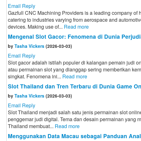
Email Reply
Gazfull CNC Machining Providers is a leading company of 
catering to industries varying from aerospace and automotiv
devices. Making use of...
Read more
Mengenal Slot Gacor: Fenomena di Dunia Perjudi
by
Tasha Vickers
(2026-03-03)
Email Reply
Slot gacor adalah istilah populer di kalangan pemain judi 
atau permainan slot yang dianggap sering memberikan ke
singkat. Fenomena ini...
Read more
Slot Thailand dan Tren Terbaru di Dunia Game On
by
Tasha Vickers
(2026-03-03)
Email Reply
Slot Thailand menjadi salah satu jenis permainan slot onli
penggemar judi digital. Tema dan desain permainan yang m
Thailand membuat...
Read more
Menggunakan Data Macau sebagai Panduan Anali