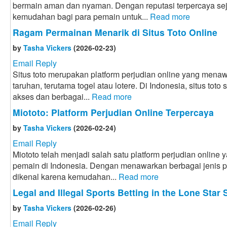
bermain aman dan nyaman. Dengan reputasi terpercaya s
kemudahan bagi para pemain untuk...
Read more
Ragam Permainan Menarik di Situs Toto Online
by
Tasha Vickers
(2026-02-23)
Email Reply
Situs toto merupakan platform perjudian online yang mena
taruhan, terutama togel atau lotere. Di Indonesia, situs t
akses dan berbagai...
Read more
Miototo: Platform Perjudian Online Terpercaya
by
Tasha Vickers
(2026-02-24)
Email Reply
Miototo telah menjadi salah satu platform perjudian online 
pemain di Indonesia. Dengan menawarkan berbagai jenis pe
dikenal karena kemudahan...
Read more
Legal and Illegal Sports Betting in the Lone Star 
by
Tasha Vickers
(2026-02-26)
Email Reply