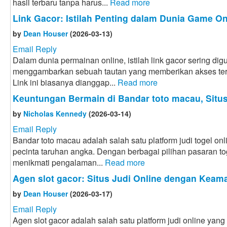
hasil terbaru tanpa harus...
Read more
Link Gacor: Istilah Penting dalam Dunia Game On
by
Dean Houser
(2026-03-13)
Email Reply
Dalam dunia permainan online, istilah link gacor sering di
menggambarkan sebuah tautan yang memberikan akses terb
Link ini biasanya dianggap...
Read more
Keuntungan Bermain di Bandar toto macau, Situs
by
Nicholas Kennedy
(2026-03-14)
Email Reply
Bandar toto macau adalah salah satu platform judi togel on
pecinta taruhan angka. Dengan berbagai pilihan pasaran to
menikmati pengalaman...
Read more
Agen slot gacor: Situs Judi Online dengan Keam
by
Dean Houser
(2026-03-17)
Email Reply
Agen slot gacor adalah salah satu platform judi online yang 