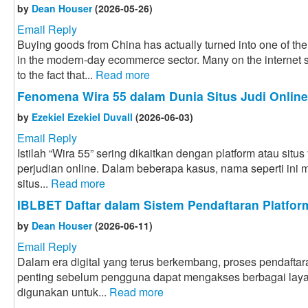
by
Dean Houser
(2026-05-26)
Email Reply
Buying goods from China has actually turned into one of th
in the modern-day ecommerce sector. Many on the internet s
to the fact that...
Read more
Fenomena Wira 55 dalam Dunia Situs Judi Online
by
Ezekiel Ezekiel Duvall
(2026-06-03)
Email Reply
Istilah “Wira 55” sering dikaitkan dengan platform atau sit
perjudian online. Dalam beberapa kasus, nama seperti ini m
situs...
Read more
IBLBET Daftar dalam Sistem Pendaftaran Platfor
by
Dean Houser
(2026-06-11)
Email Reply
Dalam era digital yang terus berkembang, proses pendafta
penting sebelum pengguna dapat mengakses berbagai layanan 
digunakan untuk...
Read more