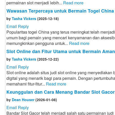
permainan slot menjadi lebih...
Read more
Wawasan Terpercaya untuk Bermain Togel China
by
Tasha Vickers
(2025-12-18)
Email Reply
Popularitas togel China yang terus meningkat telah menjadik
umum bagi pemain yang mencari kenyamanan dan aksesibilit
memungkinkan pengguna untuk...
Read more
Slot Online dan Fitur Utama untuk Bermain Aman
by
Tasha Vickers
(2025-12-22)
Email Reply
Slot online adalah situs judi slot online yang menyediaka
digital yang menarik bagi para pemain. Dengan pertumbuhan
memahami fitur-fitur...
Read more
Keunggulan dan Cara Menang Bandar Slot Gacor
by
Dean Houser
(2026-01-08)
Email Reply
Bandar Slot Gacor telah menjadi salah satu permainan judi p