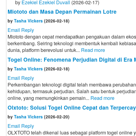
by
Ezekiel Ezekiel Duvall
(2026-02-17)
Miototo dan Masa Depan Permainan Lotre
by
Tasha Vickers
(2026-02-18)
Email Reply
Miototo dengan cepat mendapatkan pengakuan dalam ekosi
berkembang. Seiring teknologi membentuk kembali kebiasaa
dunia, platform berevolusi untuk...
Read more
Togel Online: Fenomena Perjudian Digital di Era
by
Tasha Vickers
(2026-02-18)
Email Reply
Perkembangan teknologi digital telah membawa perubahan
kehidupan, termasuk perjudian. Salah satu bentuk perjudian
online, yang memungkinkan pemain...
Read more
Olxtoto: Solusi Togel Online Cepat dan Terperca
by
Tasha Vickers
(2026-02-20)
Email Reply
OLXTOTO telah dikenal luas sebagai platform togel onli