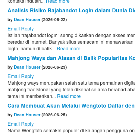
konteks industri...
Read more
Analisis Risiko Rajabandot Login dalam Dunia Dig
by
Dean Houser
(2026-06-22)
Email Reply
Istilah “rajabandot login” sering dikaitkan dengan akses me
beredar di internet. Banyak situs semacam ini menawark
login, namun di balik...
Read more
Mahjong Ways dan Alasan di Balik Popularitas 
by
Dean Houser
(2026-06-23)
Email Reply
Mahjong ways merupakan salah satu tema permainan digital
mahjong tradisional yang telah dikenal selama berabad-aba
tema ini memberikan...
Read more
Cara Membuat Akun Melalui Wengtoto Daftar de
by
Dean Houser
(2026-06-25)
Email Reply
Nama Wengtoto semakin populer di kalangan pengguna onl