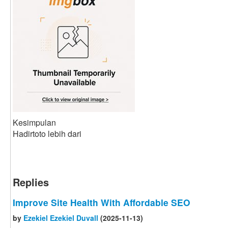
Kesimpulan
Hadirtoto lebih dari
Replies
Improve Site Health With Affordable SEO
by
Ezekiel Ezekiel Duvall
(2025-11-13)