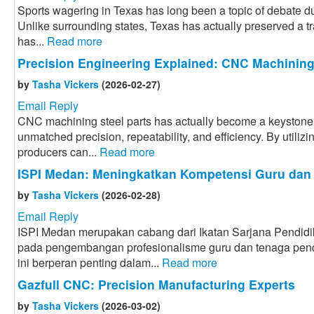
Sports wagering in Texas has long been a topic of debate due 
Unlike surrounding states, Texas has actually preserved a t
has...
Read more
Precision Engineering Explained: CNC Machining
by
Tasha Vickers
(2026-02-27)
Email Reply
CNC machining steel parts has actually become a keystone 
unmatched precision, repeatability, and efficiency. By utili
producers can...
Read more
ISPI Medan: Meningkatkan Kompetensi Guru dan
by
Tasha Vickers
(2026-02-28)
Email Reply
ISPI Medan merupakan cabang dari Ikatan Sarjana Pendidik
pada pengembangan profesionalisme guru dan tenaga pend
ini berperan penting dalam...
Read more
Gazfull CNC: Precision Manufacturing Experts
by
Tasha Vickers
(2026-03-02)