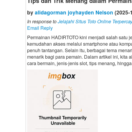
Tips dan Trik Menang dalam Perma
by
alidagorman joyhayden Nelson
(2025-1
In response to
Jelajahi Situs Toto Online Terperca
Email Reply
Permainan HADIRTOTO kini menjadi salah satu jen
kemudahan akses melalui smartphone atau kom
penuh tantangan. Selain itu, berbagai tema mena
menarik bagi para pemain. Dalam artikel ini, kit
cara bermain, jenis-jenis slot, tips menang, hin