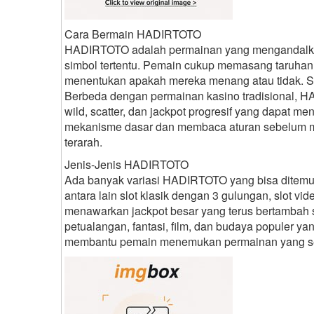
Cara Bermain HADIRTOTO
HADIRTOTO adalah permainan yang mengandalkan
simbol tertentu. Pemain cukup memasang taruhan
menentukan apakah mereka menang atau tidak. Se
Berbeda dengan permainan kasino tradisional, HADI
wild, scatter, dan jackpot progresif yang dapat
mekanisme dasar dan membaca aturan sebelum m
terarah.
Jenis-Jenis HADIRTOTO
Ada banyak variasi HADIRTOTO yang bisa ditemukan
antara lain slot klasik dengan 3 gulungan, slot vi
menawarkan jackpot besar yang terus bertambah sei
petualangan, fantasi, film, dan budaya populer y
membantu pemain menemukan permainan yang ses