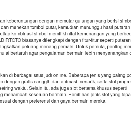
 keberuntungan dengan memutar gulungan yang berisi simbo
 dan menekan tombol putar, kemudian menunggu hasil putaran
tiap kombinasi simbol memiliki nilai kemenangan yang berbed
RTOTO biasanya dilengkapi dengan fitur-fitur seperti putaran 
 meningkatkan peluang menang pemain. Untuk pemula, penting 
ulai bertaruh agar pengalaman bermain lebih menyenangkan 
 di berbagai situs judi online. Beberapa jenis yang paling p
deo dengan grafis canggih dan animasi menarik, serta slot progre
ring waktu. Selain itu, ada juga slot bertema khusus seperti
ang menambah keseruan bermain. Pemilihan jenis slot yang tepa
uai dengan preferensi dan gaya bermain mereka.