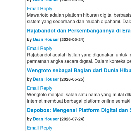
Email Reply
Mawartoto adalah platform hiburan digital berbas
sistem yang sederhana dan mudah dipahami. Dala
Rajabandot dan Perkembangannya di Era 
by
Dean Houser
(2026-05-24)
Email Reply
Rajabandot adalah istilah yang digunakan untuk
permainan angka secara digital. Dalam konteks p
Wengtoto sebagai Bagian dari Dunia Hibu
by
Dean Houser
(2026-05-25)
Email Reply
Wengtoto menjadi salah satu nama yang mulai di
internet membuat berbagai platform online semak
Depobos: Mengenal Platform Digital dan 
by
Dean Houser
(2026-07-24)
Email Reply