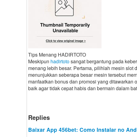
Tips Menang HADIRTOTO
Meskipun
hadirtoto
sangat bergantung pada keberu
menang lebih besar. Pertama, pilihlah mesin slot 
menunjukkan seberapa besar mesin tersebut mem
manfaatkan bonus dan promosi yang ditawarkan ol
baik agar tidak cepat habis dan bermain dalam b
Replies
Baixar App 456bet: Como Instalar no And