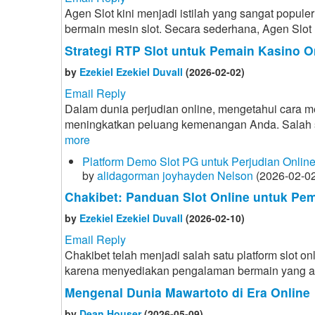
Agen Slot kini menjadi istilah yang sangat popule
bermain mesin slot. Secara sederhana, Agen Slot
Strategi RTP Slot untuk Pemain Kasino O
by
Ezekiel Ezekiel Duvall
(2026-02-02)
Email Reply
Dalam dunia perjudian online, mengetahui cara 
meningkatkan peluang kemenangan Anda. Salah sa
more
Platform Demo Slot PG untuk Perjudian Onli
by
alidagorman joyhayden Nelson
(2026-02-02
Chakibet: Panduan Slot Online untuk Pe
by
Ezekiel Ezekiel Duvall
(2026-02-10)
Email Reply
Chakibet telah menjadi salah satu platform slot on
karena menyediakan pengalaman bermain yang a
Mengenal Dunia Mawartoto di Era Online
by
Dean Houser
(2026-05-09)