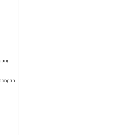
luang
 dengan