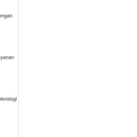
dengan
layanan
eknologi