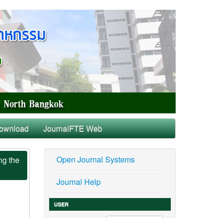
ownload
JournalFTE Web
Open Journal Systems
ng the
Journal Help
USER