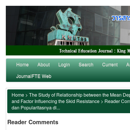
Home
About
Login
Search
Current
A
JournalFTE Web
Home
>
The Study of Relationship between the Mean Dep
and Factor Influencing the Skid Resistance
>
Reader Co
dan Popularitasnya di...
Reader Comments