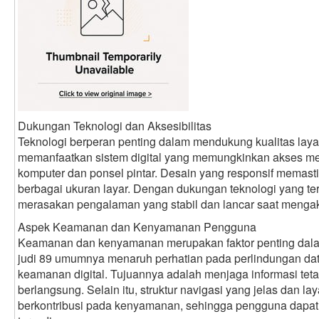
Dukungan Teknologi dan Aksesibilitas
Teknologi berperan penting dalam mendukung kualitas laya
memanfaatkan sistem digital yang memungkinkan akses mela
komputer dan ponsel pintar. Desain yang responsif memastik
berbagai ukuran layar. Dengan dukungan teknologi yang te
merasakan pengalaman yang stabil dan lancar saat mengak
Aspek Keamanan dan Kenyamanan Pengguna
Keamanan dan kenyamanan merupakan faktor penting dalam h
judi 89 umumnya menaruh perhatian pada perlindungan dat
keamanan digital. Tujuannya adalah menjaga informasi tetap
berlangsung. Selain itu, struktur navigasi yang jelas dan lay
berkontribusi pada kenyamanan, sehingga pengguna dapat 