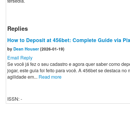
tersedia.
Replies
How to Deposit at 456bet: Complete Guide via Pix
by
Dean Houser
(2026-01-19)
Email Reply
Se você já fez o seu cadastro e agora quer saber como dep
jogar, este guia foi feito para você. A 456bet se destaca no
agilidade em...
Read more
ISSN: -