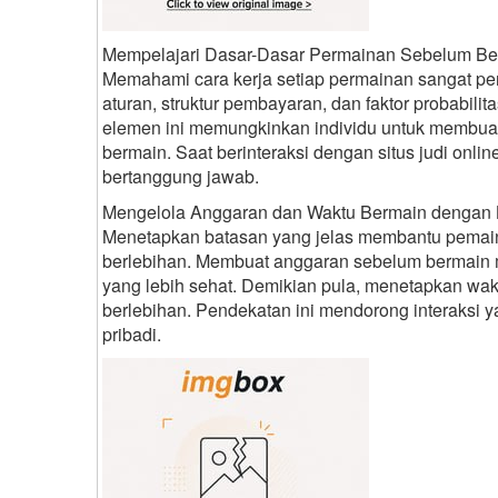
Mempelajari Dasar-Dasar Permainan Sebelum Be
Memahami cara kerja setiap permainan sangat pen
aturan, struktur pembayaran, dan faktor probabil
elemen ini memungkinkan individu untuk membuat
bermain. Saat berinteraksi dengan situs judi onli
bertanggung jawab.
Mengelola Anggaran dan Waktu Bermain dengan 
Menetapkan batasan yang jelas membantu pemain
berlebihan. Membuat anggaran sebelum bermain
yang lebih sehat. Demikian pula, menetapkan w
berlebihan. Pendekatan ini mendorong interaksi 
pribadi.