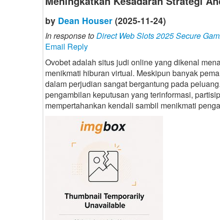
Meningkatkan Kesadaran Strategi An
by
Dean Houser
(2025-11-24)
In response to
Direct Web Slots 2025 Secure Gam
Email Reply
Ovobet adalah situs judi online yang dikenal me
menikmati hiburan virtual. Meskipun banyak pema
dalam perjudian sangat bergantung pada peluang.
pengambilan keputusan yang terinformasi, partis
mempertahankan kendali sambil menikmati penga