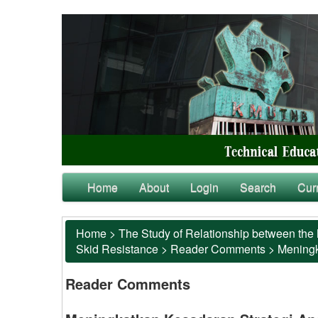
Home
About
Login
Search
Cur
Home
>
The Study of Relationship between the 
Skid Resistance
>
Reader Comments
>
Meningk
Reader Comments