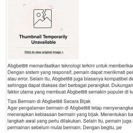
Abgbet88 memanfaatkan teknologi terkini untuk memberika
Dengan sistem yang responsif, pemain dapat menikmati pe
atau error. Selain itu, Abgbet88 juga biasanya kompatibel 
sehingga dapat diakses dari berbagai perangkat. Dukungan 
faktor utama yang membuat Abgbet88 semakin populer di k
Tips Bermain di Abgbet88 Secara Bijak
Agar pengalaman bermain di Abgbet88 tetap menyenangkan
menerapkan kebiasaan bermain yang bijak. Menentukan b
langkah awal yang perlu dilakukan. Selain itu, pemain ju
permainan sebelum mulai bermain. Dengan begitu, pe