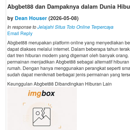
Abgbet88 dan Dampaknya dalam Dunia Hibu
by
Dean Houser
(2026-05-08)
In response to
Jelajahi Situs Toto Online Terpercaya
Email Reply
Abgbet88 merupakan platform online yang menyediakan berb
dapat diakses melalui internet. Dalam beberapa tahun terak
dari tren hiburan modern yang digemari oleh banyak orang
permainan menjadikan Abgbet88 sebagai alternatif hiburan 
rumah. Dengan hanya menggunakan perangkat seperti sma
sudah dapat menikmati berbagai jenis permainan yang ters
Keunggulan Abgbet88 Dibandingkan Hiburan Lain