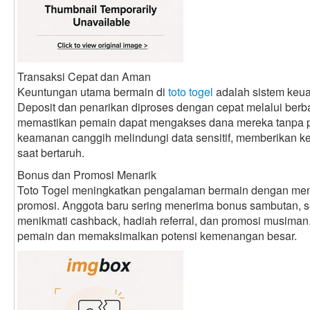
Transaksi Cepat dan Aman
Keuntungan utama bermain di
toto togel
adalah sistem keu
Deposit dan penarikan diproses dengan cepat melalui ber
memastikan pemain dapat mengakses dana mereka tanpa 
keamanan canggih melindungi data sensitif, memberikan 
saat bertaruh.
Bonus dan Promosi Menarik
Toto Togel meningkatkan pengalaman bermain dengan me
promosi. Anggota baru sering menerima bonus sambutan, s
menikmati cashback, hadiah referral, dan promosi musima
pemain dan memaksimalkan potensi kemenangan besar.