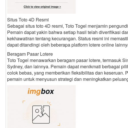
Situs Toto 4D Resmi
Sebagai situs toto 4D resmi, Toto Togel menjamin pengundia
Pemain dapat yakin bahwa setiap hasil telah diverifikasi 
kekhawatiran tentang kecurangan. Status resmi ini memastik
dapat ditandingi oleh beberapa platform lotere online lainny
Beragam Pasar Lotere
Toto Togel menawarkan beragam pasar lotere, termasuk Si
Sydney, dan lainnya. Pemain dapat menikmati berbagai pili
colok bebas, yang memberikan fleksibilitas dan keseruan
pemain untuk menyusun strategi dan meningkatkan peluan