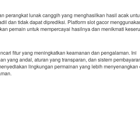
an perangkat lunak canggih yang menghasilkan hasil acak untu
dil dan tidak dapat diprediksi. Platform slot gacor menggunaka
nkan pemain untuk mempercayai hasilnya dan menikmati keseru
encari fitur yang meningkatkan keamanan dan pengalaman. Ini
an yang andal, aturan yang transparan, dan sistem pembayara
 ini menyediakan lingkungan permainan yang lebih menyenangkan
aman.