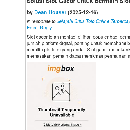
Solusi Slot Gacor untuk Bermain Slo
by
Dean Houser
(2025-12-16)
In response to
Jelajahi Situs Toto Online Terperca
Email Reply
Slot gacor telah menjadi pilihan populer bagi pe
jumlah platform digital, penting untuk memahami b
memilih platform yang andal. Slot gacor menekan
memastikan pemain dapat menikmati permainan sl