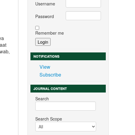
Username
Password
Remember me
ya
aat
awab,
NOTIFICATIONS
View
Subscribe
JOURNAL CONTENT
Search
Search Scope