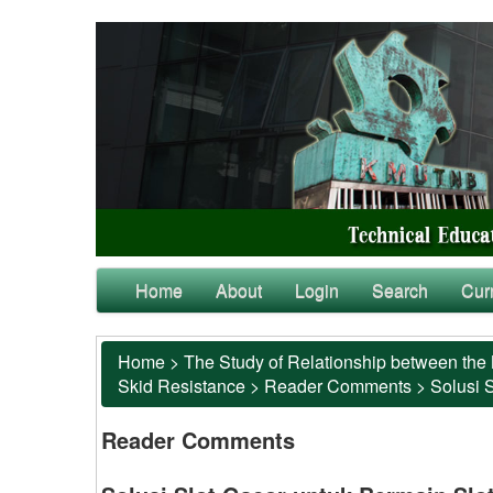
Home
About
Login
Search
Cur
Home
>
The Study of Relationship between the 
Skid Resistance
>
Reader Comments
>
Solusi S
Reader Comments