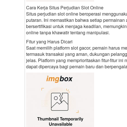
Cara Kerja Situs Perjudian Slot Online
Situs perjudian slot online beroperasi menggunak
putaran. Ini memastikan bahwa setiap permainan a
bersertifikasi untuk menjaga keadilan, memungki
online tanpa khawatir tentang manipulasi.
Fitur yang Harus Dicari
Saat memilih platform slot gacor, pemain harus m
termasuk transaksi yang aman, dukungan pelangg
jelas. Platform yang memprioritaskan fitur-fitur
dapat dipercaya bagi pemain baru dan berpengal