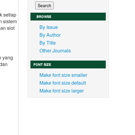
k setiap
BROWSE
n sistem
By Issue
an slot
By Author
By Title
Other Journals
n yang
 dan
FONT SIZE
Make font size smaller
Make font size default
Make font size larger