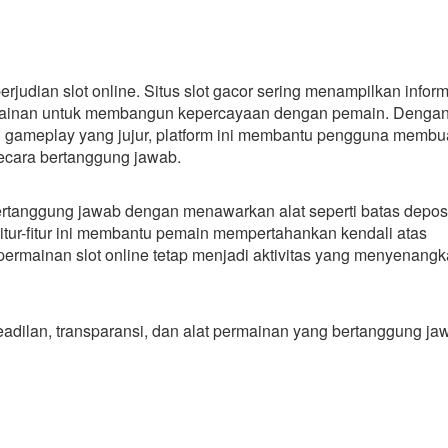
rjudian slot online. Situs slot gacor sering menampilkan infor
mainan untuk membangun kepercayaan dengan pemain. Denga
gameplay yang jujur, platform ini membantu pengguna membu
ecara bertanggung jawab.
rtanggung jawab dengan menawarkan alat seperti batas deposi
Fitur-fitur ini membantu pemain mempertahankan kendali atas
ermainan slot online tetap menjadi aktivitas yang menyenang
ilan, transparansi, dan alat permainan yang bertanggung ja