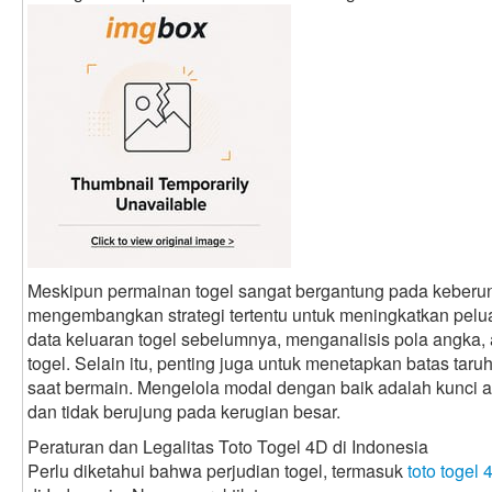
Meskipun permainan togel sangat bergantung pada keberu
mengembangkan strategi tertentu untuk meningkatkan pe
data keluaran togel sebelumnya, menganalisis pola angka, a
togel. Selain itu, penting juga untuk menetapkan batas taru
saat bermain. Mengelola modal dengan baik adalah kunci
dan tidak berujung pada kerugian besar.
Peraturan dan Legalitas Toto Togel 4D di Indonesia
Perlu diketahui bahwa perjudian togel, termasuk
toto togel 