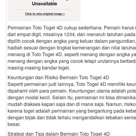
Permainan Toto Togel 4D cukup sederhana. Pemain harus m
dari empat digit, misalnya 1234, dan menaruh taruhan pada
dipilih cocok dengan angka yang keluar dalam pengundia
hadiah sesuai dengan tingkat kemenangan dan nilai taruh
menang di Toto Togel 4D, seperti menang dengan angka yan
menang dengan angka yang cocok tetapi urutannya berbeda 
masing-masing bandar togel.
Keuntungan dan Risiko Bermain Toto Togel 4D
Seperti permainan judi lainnya, Toto Togel 4D memiliki keu
dipahami oleh para pemain. Keuntungan utama adalah poten
dengan modal kecil. Selain itu, permainan ini bisa dimaink
mudah diakses kapan saja dan di mana saja. Namun, risiko
karena togel adalah permainan yang bergantung pada keb
dengan bijak dan tidak terlalu mengandalkan tebakan sema
besar.
Strategi dan Tips dalam Bermain Toto Togel 4D