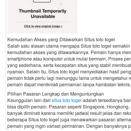
Kemudahan Akses yang Ditawarkan Situs toto togel
Salah satu alasan utama mengapa Situs toto togel semaki
kemudahan akses yang ditawarkannya. Pemain hanya membu
smartphone atau komputer untuk mulai bermain. Proses pen
yang sederhana, serta kecepatan situs yang stabil membua
nyaman. Selain itu, Situs toto togel menyediakan hasil pen
pemain tidak perlu lagi menunggu lama untuk mengetahui res
pemain dapat menikmati permainan tanpa hambatan teknis.
Pilihan Pasaran Lengkap dan Menguntungkan
Keunggulan lain dari
situs toto togel
adalah tersedianya ban
bisa dipilih pemain. Pasaran seperti Singapore, Hongkong
banyak diminati karena memiliki jadwal result jelas dan reka
beberapa Situs toto togel juga menawarkan pasaran alternat
pemain yang ingin variasi permainan. Dengan banyaknya 