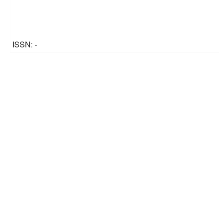
ISSN: -