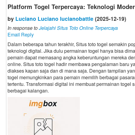
Platform Togel Terpercaya: Teknologi Mode
by
Luciano Luciano lucianobattle
(2025-12-19)
In response to
Jelajahi Situs Toto Online Terpercaya
Email Reply
Dalam beberapa tahun terakhir, Situs toto togel semakin p
teknologi digital. Jika dulu permainan togel hanya bisa dima
pemain dapat memasang angka keberuntungan mereka deng
online. Situs toto togel hadir membawa pengalaman baru ya
diakses kapan saja dan di mana saja. Dengan tampilan yang
togel memungkinkan para pemain memilih berbagai pasaran
tertentu. Transformasi digital ini membuat permainan togel 
berbagai kalangan.