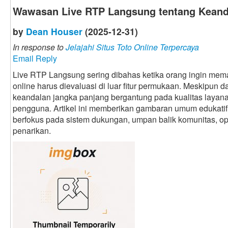
Wawasan Live RTP Langsung tentang Keanda
by
Dean Houser
(2025-12-31)
In response to
Jelajahi Situs Toto Online Terpercaya
Email Reply
Live RTP Langsung sering dibahas ketika orang ingin mema
online harus dievaluasi di luar fitur permukaan. Meskipun 
keandalan jangka panjang bergantung pada kualitas layana
pengguna. Artikel ini memberikan gambaran umum edukatif 
berfokus pada sistem dukungan, umpan balik komunitas, ops
penarikan.