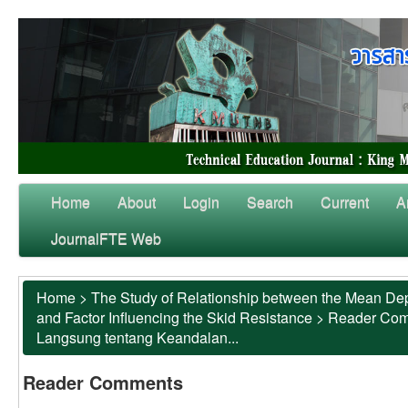
Home
About
Login
Search
Current
A
JournalFTE Web
Home
>
The Study of Relationship between the Mean Dep
and Factor Influencing the Skid Resistance
>
Reader Co
Langsung tentang Keandalan...
Reader Comments