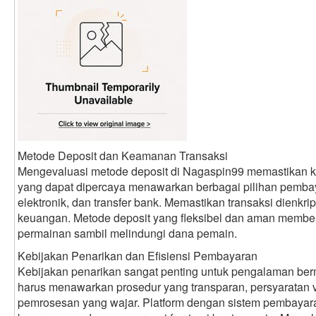
Metode Deposit dan Keamanan Transaksi
Mengevaluasi metode deposit di Nagaspin99 memastikan 
yang dapat dipercaya menawarkan berbagai pilihan pembaya
elektronik, dan transfer bank. Memastikan transaksi dienkri
keuangan. Metode deposit yang fleksibel dan aman member
permainan sambil melindungi dana pemain.
Kebijakan Penarikan dan Efisiensi Pembayaran
Kebijakan penarikan sangat penting untuk pengalaman ber
harus menawarkan prosedur yang transparan, persyaratan ve
pemrosesan yang wajar. Platform dengan sistem pembaya