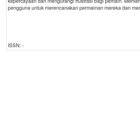
kepercayaan dan mengurangi frustrasi bagi pemain. Mema
pengguna untuk merencanakan permainan mereka dan me
ISSN: -