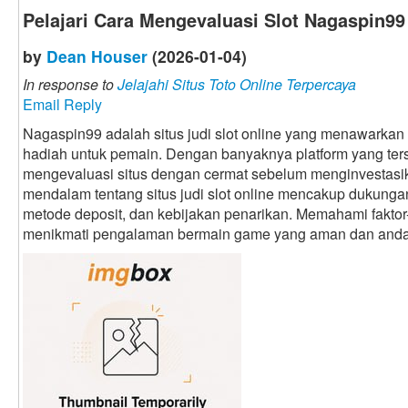
Pelajari Cara Mengevaluasi Slot Nagaspin99
by
Dean Houser
(2026-01-04)
In response to
Jelajahi Situs Toto Online Terpercaya
Email Reply
Nagaspin99 adalah situs judi slot online yang menawarka
hadiah untuk pemain. Dengan banyaknya platform yang terse
mengevaluasi situs dengan cermat sebelum menginvestasik
mendalam tentang situs judi slot online mencakup dukung
metode deposit, dan kebijakan penarikan. Memahami faktor
menikmati pengalaman bermain game yang aman dan anda