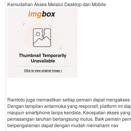
Kemudahan Akses Melalui Desktop dan Mobile
Ramtoto juga memastikan setiap pemain dapat mengakses s
Dengan tampilan antarmuka yang responsif, platform ini da
maupun smartphone tanpa kendala. Kecepatan akses yang 
pemasangan taruhan berlangsung mulus. Baik pemain pe
berpengalaman dapat dengan mudah memahami nav