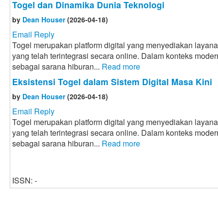
Togel dan Dinamika Dunia Teknologi
by
Dean Houser
(2026-04-18)
Email Reply
Togel merupakan platform digital yang menyediakan layan
yang telah terintegrasi secara online. Dalam konteks mode
sebagai sarana hiburan...
Read more
Eksistensi Togel dalam Sistem Digital Masa Kini
by
Dean Houser
(2026-04-18)
Email Reply
Togel merupakan platform digital yang menyediakan layan
yang telah terintegrasi secara online. Dalam konteks mode
sebagai sarana hiburan...
Read more
ISSN: -