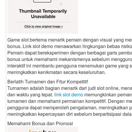
Game slot bertema menarik pemain dengan visual yang mena
bonus. Link slot demo menawarkan lingkungan bebas risiko
Pemain dapat bereksperimen dengan berbagai garis pembay
bonus untuk memahami mekanismenya sebelum mengguna
interaktif ini membantu pengguna menemukan game yang 
meningkatkan kenikmatan secara keseluruhan.
Berlatih Turnamen dan Fitur Kompetitif
Turnamen adalah bagian menarik dari judi slot online, me
dan waktu yang tepat.
link slot demo
memungkinkan pemain 
turnamen dan memahami permainan kompetitif. Dengan mela
pengguna dapat memperoleh pengalaman, meningkatkan p
meningkatkan kepercayaan diri sebelum berpartisipasi dal
Memahami Bonus dan Promosi