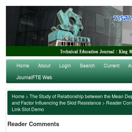
Home
About
Login
Search
Current
A
JournalFTE Web
Home
>
The Study of Relationship between the Mean Dep
and Factor Influencing the Skid Resistance
>
Reader Co
Link Slot Demo
Reader Comments