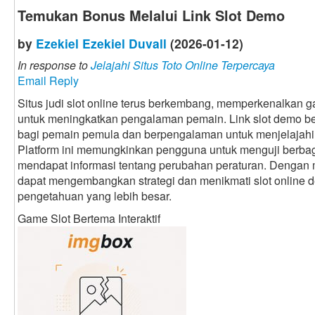
Temukan Bonus Melalui Link Slot Demo
by
Ezekiel Ezekiel Duvall
(2026-01-12)
In response to
Jelajahi Situs Toto Online Terpercaya
Email Reply
Situs judi slot online terus berkembang, memperkenalkan g
untuk meningkatkan pengalaman pemain. Link slot demo ber
bagi pemain pemula dan berpengalaman untuk menjelajahi
Platform ini memungkinkan pengguna untuk menguji berbag
mendapat informasi tentang perubahan peraturan. Dengan 
dapat mengembangkan strategi dan menikmati slot online 
pengetahuan yang lebih besar.
Game Slot Bertema Interaktif