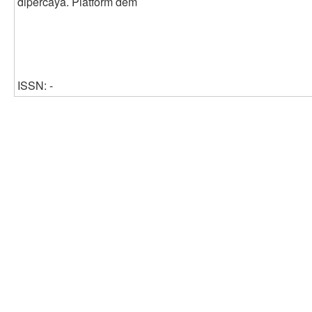
dipercaya. Platform dem
ISSN: -