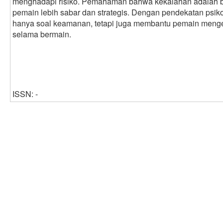
menghadapi risiko. Pemahaman bahwa kekalahan adalah 
pemain lebih sabar dan strategis. Dengan pendekatan psikol
hanya soal keamanan, tetapi juga membantu pemain mengel
selama bermain.
ISSN: -