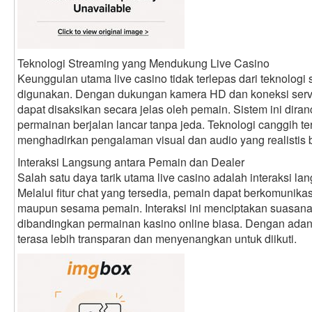
Teknologi Streaming yang Mendukung Live Casino
Keunggulan utama live casino tidak terlepas dari teknologi 
digunakan. Dengan dukungan kamera HD dan koneksi server y
dapat disaksikan secara jelas oleh pemain. Sistem ini dir
permainan berjalan lancar tanpa jeda. Teknologi canggih 
menghadirkan pengalaman visual dan audio yang realistis 
Interaksi Langsung antara Pemain dan Dealer
Salah satu daya tarik utama live casino adalah interaksi l
Melalui fitur chat yang tersedia, pemain dapat berkomunika
maupun sesama pemain. Interaksi ini menciptakan suasana 
dibandingkan permainan kasino online biasa. Dengan adany
terasa lebih transparan dan menyenangkan untuk diikuti.