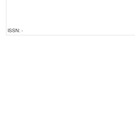
ISSN: -