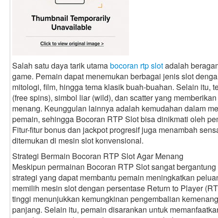
Salah satu daya tarik utama
bocoran rtp slot
adalah beragam 
game. Pemain dapat menemukan berbagai jenis slot dengan 
mitologi, film, hingga tema klasik buah-buahan. Selain itu, ter
(free spins), simbol liar (wild), dan scatter yang memberik
menang. Keunggulan lainnya adalah kemudahan dalam men
pemain, sehingga Bocoran RTP Slot bisa dinikmati oleh p
Fitur-fitur bonus dan jackpot progresif juga menambah sensa
ditemukan di mesin slot konvensional.
Strategi Bermain Bocoran RTP Slot Agar Menang
Meskipun permainan Bocoran RTP Slot sangat bergantung
strategi yang dapat membantu pemain meningkatkan pelua
memilih mesin slot dengan persentase Return to Player (R
tinggi menunjukkan kemungkinan pengembalian kemenanga
panjang. Selain itu, pemain disarankan untuk memanfaatkan