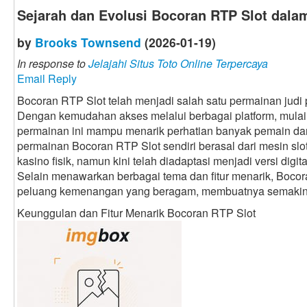
Sejarah dan Evolusi Bocoran RTP Slot dala
by
Brooks Townsend
(2026-01-19)
In response to
Jelajahi Situs Toto Online Terpercaya
Email Reply
Bocoran RTP Slot telah menjadi salah satu permainan judi pal
Dengan kemudahan akses melalui berbagai platform, mulai
permainan ini mampu menarik perhatian banyak pemain dar
permainan Bocoran RTP Slot sendiri berasal dari mesin slot
kasino fisik, namun kini telah diadaptasi menjadi versi digit
Selain menawarkan berbagai tema dan fitur menarik, Boco
peluang kemenangan yang beragam, membuatnya semakin d
Keunggulan dan Fitur Menarik Bocoran RTP Slot