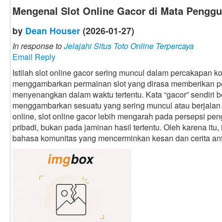
Mengenal Slot Online Gacor di Mata Pengg
by
Dean Houser
(2026-01-27)
In response to
Jelajahi Situs Toto Online Terpercaya
Email Reply
Istilah slot online gacor sering muncul dalam percakapan ko
menggambarkan permainan slot yang dirasa memberikan pe
menyenangkan dalam waktu tertentu. Kata “gacor” sendiri b
menggambarkan sesuatu yang sering muncul atau berjalan 
online, slot online gacor lebih mengarah pada persepsi 
pribadi, bukan pada jaminan hasil tertentu. Oleh karena itu,
bahasa komunitas yang mencerminkan kesan dan cerita an