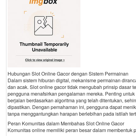
Hubungan Slot Online Gacor dengan Sistem Permainan
Dalam sistem hiburan digital, mekanisme permainan diranc
dan acak. Slot online gacor tidak mengubah prinsip dasar t
pengguna menafsirkan pengalaman mereka. Penting untu
berjalan berdasarkan algoritma yang telah ditentukan, sehi
dipastikan. Dengan pemahaman ini, pengguna dapat menikma
tanpa menggantungkan harapan berlebihan pada istilah tert
Peran Komunitas dalam Membahas Slot Online Gacor
Komunitas online memiliki peran besar dalam membentuk p