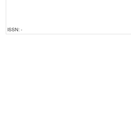
ISSN: -