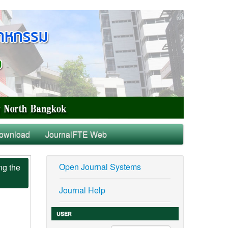
ownload
JournalFTE Web
Open Journal Systems
ng the
Journal Help
USER