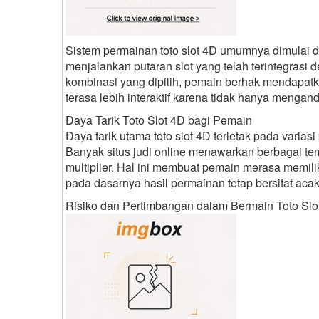
Sistem permainan toto slot 4D umumnya dimulai d
menjalankan putaran slot yang telah terintegrasi 
kombinasi yang dipilih, pemain berhak mendapat
terasa lebih interaktif karena tidak hanya mengan
Daya Tarik Toto Slot 4D bagi Pemain
Daya tarik utama toto slot 4D terletak pada vari
Banyak situs judi online menawarkan berbagai tema
multiplier. Hal ini membuat pemain merasa memilik
pada dasarnya hasil permainan tetap bersifat acak
Risiko dan Pertimbangan dalam Bermain Toto Slo